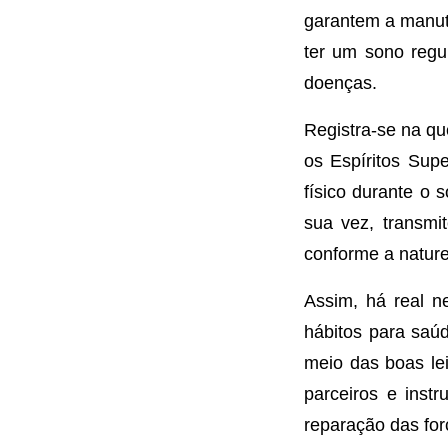
garantem a manute
ter um sono regu
doenças.
Registra-se na qu
os Espíritos Sup
físico durante o 
sua vez, transmi
conforme a nature
Assim, há real n
hábitos para saúd
meio das boas le
parceiros e inst
reparação das fo