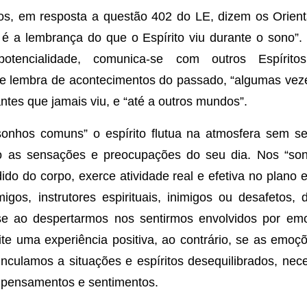
s, em resposta a questão 402 do LE, dizem os Orienta
 a lembrança do que o Espírito viu durante o sono”. L
potencialidade, comunica-se com outros Espírito
e lembra de acontecimentos do passado, “algumas vezes
antes que jamais viu, e “até a outros mundos”.
nhos comuns” o espírito flutua na atmosfera sem se
to as sensações e preocupações do seu dia. Nos “sonh
ido do corpo, exerce atividade real e efetiva no plano e
gos, instrutores espirituais, inimigos ou desafetos,
 se ao despertarmos nos sentirmos envolvidos por em
te uma experiência positiva, ao contrário, se as emoç
nculamos a situações e espíritos desequilibrados, nec
 pensamentos e sentimentos.