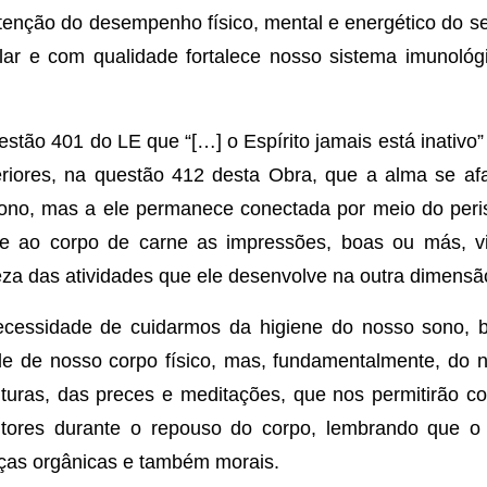
nção do desempenho físico, mental e energético do se
lar e com qualidade fortalece nosso sistema imunológi
estão 401 do LE que “[…] o Espírito jamais está inativo
eriores, na questão 412 desta Obra, que a alma se af
sono, mas a ele permanece conectada por meio do perisp
te ao corpo de carne as impressões, boas ou más, vi
za das atividades que ele desenvolve na outra dimensã
ecessidade de cuidarmos da higiene do nosso sono,
e de nosso corpo físico, mas, fundamentalmente, do n
ituras, das preces e meditações, que nos permitirão 
rutores durante o repouso do corpo, lembrando que 
rças orgânicas e também morais.