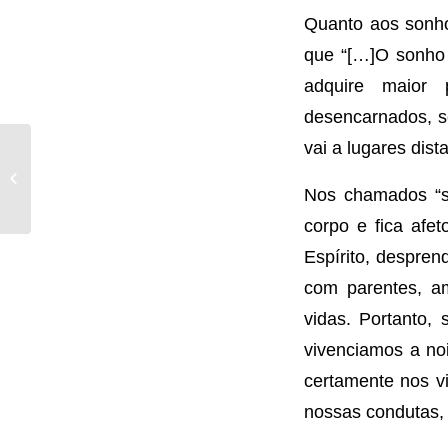
Quanto aos sonho
que “[…]O sonho é
adquire maior 
desencarnados, s
vai a lugares dist
Campanha de
arrecadação de
Nos chamados “so
material escolar
corpo e fica afe
Espírito, desprend
com parentes, ami
vidas. Portanto,
vivenciamos a noi
certamente nos vi
nossas condutas,