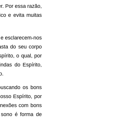
r. Por essa razão,
co e evita muitas
” e esclarecem-nos
asta do seu corpo
írito, o qual, por
ndas do Espírito,
o.
 buscando os bons
osso Espírito, por
conexões com bons
o sono é forma de