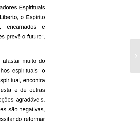
dores Espirituais
iberto, o Espírito
s, encarnados e
 prevê o futuro”,
 afastar muito do
os espirituais” o
spiritual, encontra
 desta e de outras
oções agradáveis,
ões são negativas,
essitando reformar