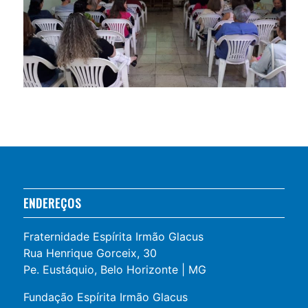
ENDEREÇOS
Fraternidade Espírita Irmão Glacus
Rua Henrique Gorceix, 30
Pe. Eustáquio, Belo Horizonte | MG
Fundação Espírita Irmão Glacus