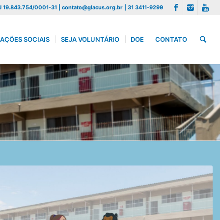
 19.843.754/0001-31 | contato@glacus.org.br | 31 3411-9299
AÇÕES SOCIAIS
SEJA VOLUNTÁRIO
DOE
CONTATO