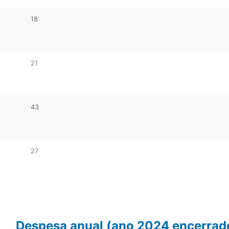
18
21
43
27
Despesa anual (ano 2024 encerrad