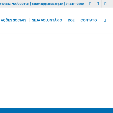
 19.843.754/0001-31 | contato@glacus.org.br | 31 3411-9299
AÇÕES SOCIAIS
SEJA VOLUNTÁRIO
DOE
CONTATO