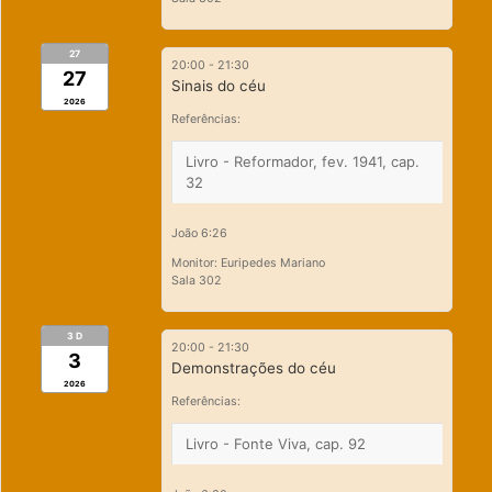
27
20:00
-
21:30
27
Sinais do céu
2026
Referências:
Livro - Reformador, fev. 1941, cap.
32
João 6:26
Monitor: Euripedes Mariano
Sala 302
3 D
20:00
-
21:30
3
Demonstrações do céu
2026
Referências:
Livro - Fonte Viva, cap. 92