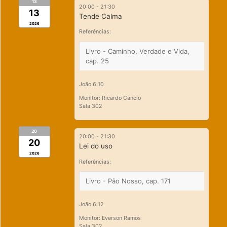
13
20:00
-
21:30
13
Tende Calma
2026
Referências:
Livro - Caminho, Verdade e Vida,
cap. 25
João 6:10
Monitor: Ricardo Cancio
Sala 302
20
20:00
-
21:30
20
Lei do uso
2026
Referências:
Livro - Pão Nosso, cap. 171
João 6:12
Monitor: Everson Ramos
Sala 302