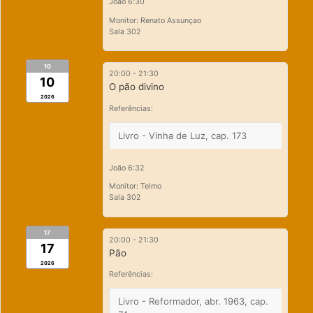
João 6:30
Monitor: Renato Assunçao
Sala 302
10
20:00
-
21:30
10
O pão divino
2026
Referências:
Livro - Vinha de Luz, cap. 173
João 6:32
Monitor: Telmo
Sala 302
17
20:00
-
21:30
17
Pão
2026
Referências:
Livro - Reformador, abr. 1963, cap.