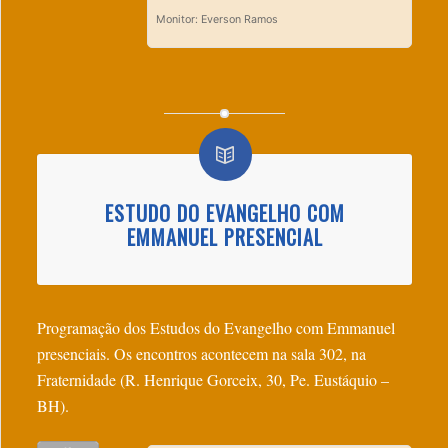
Monitor: Everson Ramos
ESTUDO DO EVANGELHO COM
EMMANUEL PRESENCIAL
Programação dos Estudos do Evangelho com Emmanuel
presenciais. Os encontros acontecem na sala 302, na
Fraternidade (R. Henrique Gorceix, 30, Pe. Eustáquio –
BH).