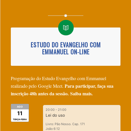
ESTUDO DO EVANGELHO COM
EMMANUEL ON-LINE
Programação do Estudo Evangelho com Emmanuel
Para participar, faça sua
realizado pelo Google Meet.
inscrição 48h antes da sessão.
Saiba mais.
AGO
20:00
-
21:00
11
Lei do uso
TERÇA-FEIRA
Livro: Pão Nosso. Cap. 171
João 6:12