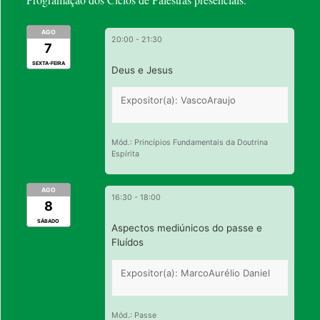
AGO
20:00
-
21:30
7
SEXTA-FEIRA
Deus e Jesus
Expositor(a): VascoAraujo
Mód.: Princípios Fundamentais da Doutrina
Espírita
AGO
16:30
-
18:00
8
SÁBADO
Aspectos mediúnicos do passe e
Fluídos
Expositor(a): MarcoAurélio Daniel
Mód.: Passe