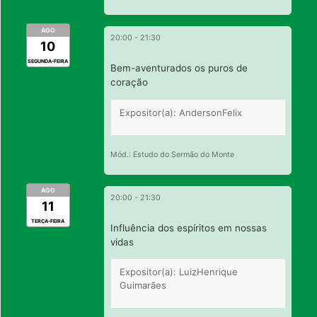
AGO
20:00
-
21:30
10
SEGUNDA-FEIRA
Bem-aventurados os puros de
coração
Expositor(a): AndersonFelix
Mód.: Estudo do Sermão do Monte
AGO
20:00
-
21:30
11
TERÇA-FEIRA
Influência dos espíritos em nossas
vidas
Expositor(a): LuizHenrique
Guimarães