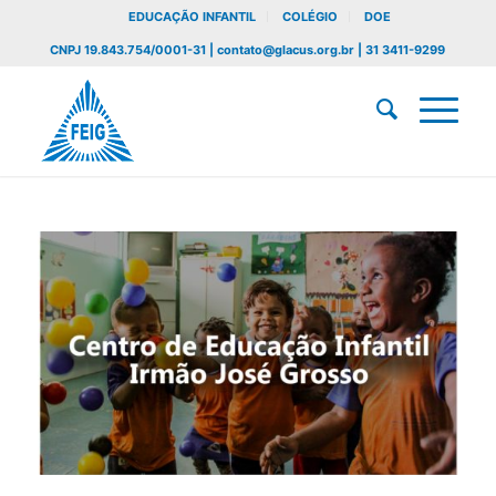
EDUCAÇÃO INFANTIL
COLÉGIO
DOE
CNPJ 19.843.754/0001-31 | contato@glacus.org.br | 31 3411-9299