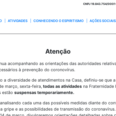
CNPJ 19.843.754/0001-3
O
ATIVIDADES
CONHECENDO O ESPIRITISMO
AÇÕES SOCIAIS
Atenção
inua acompanhando as orientações das autoridades relativ
cessários à prevenção do coronovírus.
 a diversidade de atendimentos na Casa, definiu-se que a 
 de março, sexta-feira,
todas as atividades
na Fraternidade 
s estão
suspensas temporariamente.
 analisando cada uma das possíveis medidas diante do con
a gripe e as possibilidades de transmissão do coronavírus.
 14 de março, divulgaremos orientações detalhadas sobre