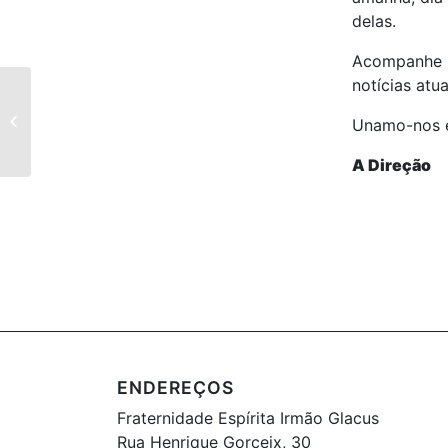
delas.
Acompanhe pe
notícias atua
Comunicado interno FEIG –
Prevenção coronavirus –
Unamo-nos e
12/03/2020
A Direção
ENDEREÇOS
Fraternidade Espírita Irmão Glacus
Rua Henrique Gorceix, 30