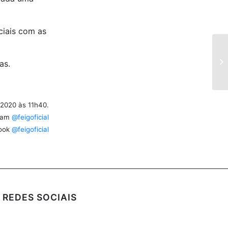
ciais com as
as.
/2020 às 11h40.
ram
@feigoficial
ook
@feigoficial
REDES SOCIAIS