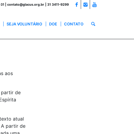
1 | contato@glacus.org.br | 31 3411-9299
SEJA VOLUNTÁRIO
DOE
CONTATO
as aos
partir de
Espírita
texto atual
 A partir de
 cada uma