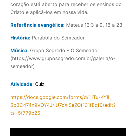
coração está aberto para receber os ensinos do
Cristo e aplicá-los em nossa vida.
Referência evangélica:
Mateus 13:3 a 9, 18 a 23
História:
Parábola do Semeador
Música:
Grupo Segredo – O Semeador
(https://www.gruposegredo.com.br/galeria/o-
semeador)
Atividade
:
Quiz
https://docs.google.com/forms/
d/11Tu-KYll_
5b3C474n9VQY4JrlU7cXISeZOt131f
Eqf0/edit?
ts=5f779b25