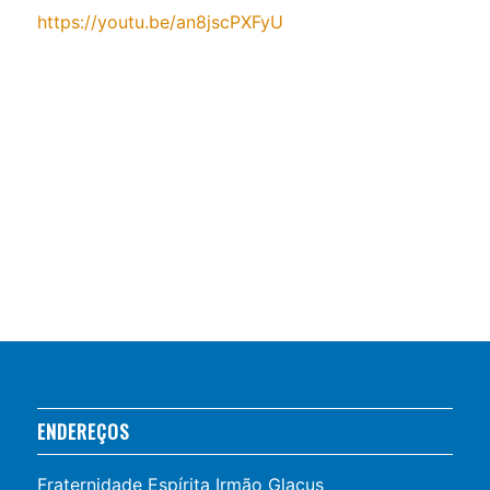
https://youtu.be/an8jscPXFyU
ENDEREÇOS
Fraternidade Espírita Irmão Glacus