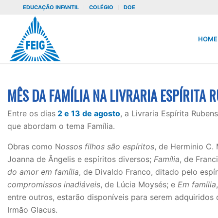
EDUCAÇÃO INFANTIL
COLÉGIO
DOE
HOME
MÊS DA FAMÍLIA NA LIVRARIA ESPÍRITA
Entre os dias
2 e 13 de agosto
, a Livraria Espírita Rube
que abordam o tema Família.
Obras como N
ossos filhos são espíritos
, de Herminio C.
Joanna de Ângelis e espíritos diversos;
Família
, de Franc
do amor em família
, de Divaldo Franco, ditado pelo espí
compromissos inadiáveis
, de Lúcia Moysés; e
Em família
entre outros, estarão disponíveis para serem adquiridos 
Irmão Glacus.