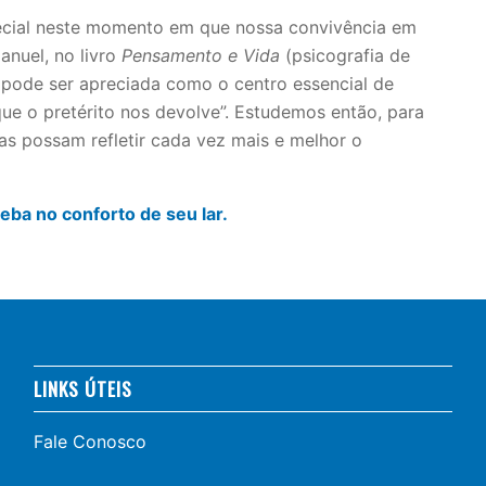
ecial neste momento em que nossa convivência em
anuel, no livro
Pensamento e Vida
(psicografia de
, pode ser apreciada como o centro essencial de
ue o pretérito nos devolve”. Estudemos então, para
as possam refletir cada vez mais e melhor o
ba no conforto de seu lar.
LINKS ÚTEIS
Fale Conosco