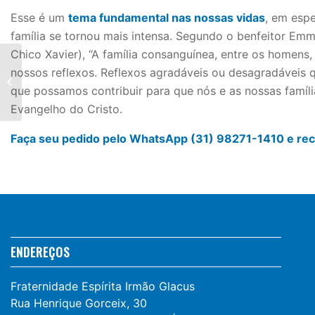
Esse é um
tema fundamental nas nossas vidas
, em esp
família se tornou mais intensa. Segundo o benfeitor Emm
Chico Xavier), “A família consanguínea, entre os homens
A influência do
nossos reflexos. Reflexos agradáveis ou desagradáveis q
Espiritismo no
que possamos contribuir para que nós e as nossas famíli
progresso da
humanidade
Evangelho do Cristo.
Faça seu pedido pelo WhatsApp (31) 98271-1410 e rece
ENDEREÇOS
Fraternidade Espírita Irmão Glacus
Rua Henrique Gorceix, 30