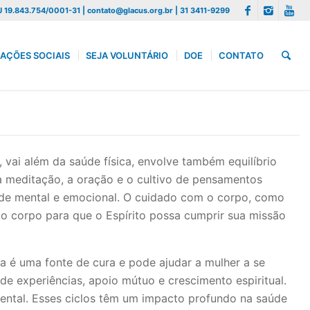
 19.843.754/0001-31 | contato@glacus.org.br | 31 3411-9299
AÇÕES SOCIAIS
SEJA VOLUNTÁRIO
DOE
CONTATO
 vai além da saúde física, envolve também equilíbrio
 a meditação, a oração e o cultivo de pensamentos
saúde mental e emocional. O cuidado com o corpo, como
 o corpo para que o Espírito possa cumprir sua missão
za é uma fonte de cura e pode ajudar a mulher a se
e experiências, apoio mútuo e crescimento espiritual.
mental. Esses ciclos têm um impacto profundo na saúde