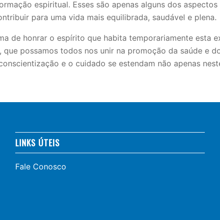
rmação espiritual. Esses são apenas alguns dos aspectos
tribuir para uma vida mais equilibrada, saudável e plena.
a de honrar o espírito que habita temporariamente esta ex
a, que possamos todos nos unir na promoção da saúde e do
e a conscientização e o cuidado se estendam não apenas nes
LINKS ÚTEIS
Fale Conosco