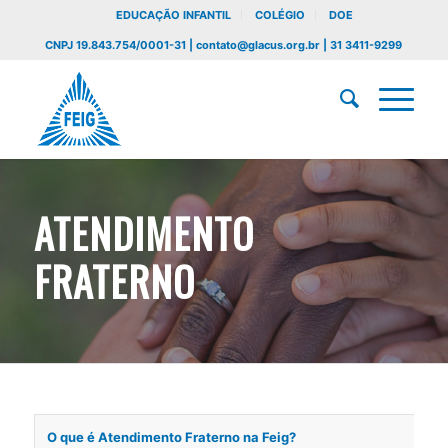
EDUCAÇÃO INFANTIL
COLÉGIO
DOE
CNPJ 19.843.754/0001-31 | contato@glacus.org.br | 31 3411-9299
ATENDIMENTO
FRATERNO
O que é Atendimento Fraterno na Feig?