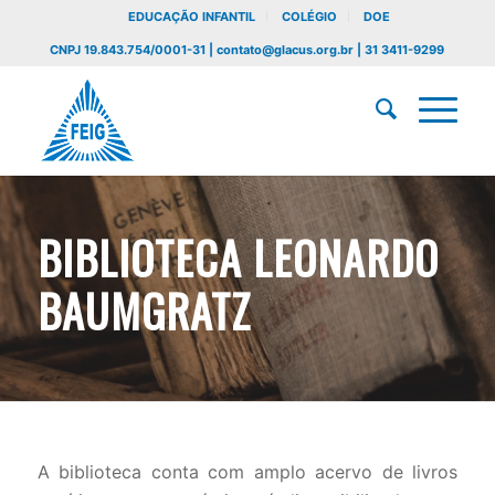
EDUCAÇÃO INFANTIL
COLÉGIO
DOE
CNPJ 19.843.754/0001-31 | contato@glacus.org.br | 31 3411-9299
BIBLIOTECA LEONARDO
BAUMGRATZ
A biblioteca conta com amplo acervo de livros