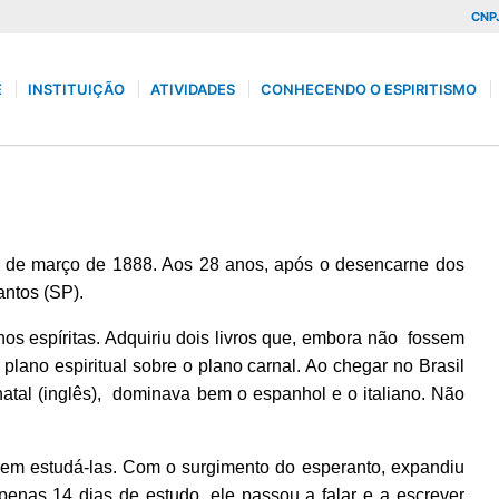
CNPJ
E
INSTITUIÇÃO
ATIVIDADES
CONHECENDO O ESPIRITISMO
 de março de 1888. Aos 28 anos, após o desencarne dos
antos (SP).
s espíritas. Adquiriu dois livros que, embora não fossem
plano espiritual sobre o plano carnal.
Ao chegar no Brasil
atal (inglês), dominava bem o espanhol e o italiano. Não
em estudá-las.
Com o surgimento do esperanto, expandiu
penas 14 dias de estudo, ele passou a falar e a escrever