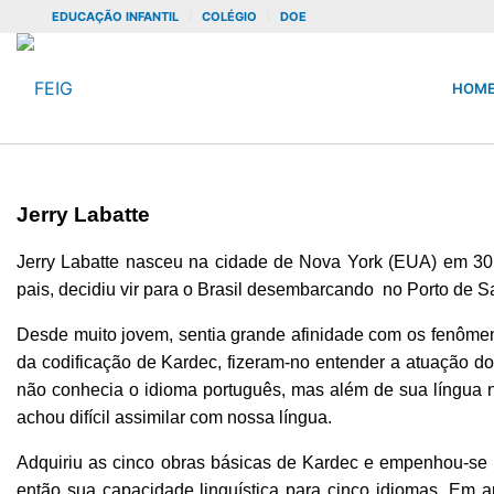
EDUCAÇÃO INFANTIL
COLÉGIO
DOE
HOM
Jerry Labatte
Jerry Labatte nasceu na cidade de Nova York (EUA) em 30
pais, decidiu vir para o Brasil desembarcando no Porto de S
Desde muito jovem, sentia grande afinidade com os fenômeno
da codificação de Kardec, fizeram-no entender a atuação do 
não conhecia o idioma português, mas além de sua língua n
achou difícil assimilar com nossa língua.
Adquiriu as cinco obras básicas de Kardec e empenhou-se 
então sua capacidade linguística para cinco idiomas. Em a