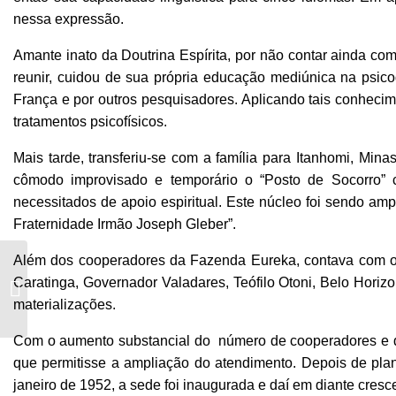
nessa expressão.
Amante inato da Doutrina Espírita, por não contar ainda c
reunir, cuidou de sua própria educação mediúnica na psic
França e por outros pesquisadores.
Aplicando tais conhecim
tratamentos psicofísicos.
Mais tarde, transferiu-se com a família para Itanhomi, Mina
cômodo improvisado e temporário o “Posto de Socorro” 
necessitados de apoio espiritual. Este núcleo foi sendo am
Fraternidade Irmão Joseph Gleber”.
Além dos cooperadores da Fazenda Eureka, contava com o 
Jarbas Franco de
Caratinga, Governador Valadares, Teófilo Otoni, Belo Horiz
Paula
materializações.
Com o aumento substancial do número de cooperadores e d
que permitisse a ampliação do atendimento. Depois de pla
janeiro de 1952, a sede foi inaugurada e daí em diante cres