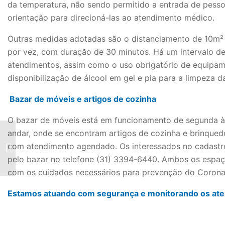
da temperatura, não sendo permitido a entrada de pess
orientação para direcioná-las ao atendimento médico.
Outras medidas adotadas são o distanciamento de 10m² 
por vez, com duração de 30 minutos. Há um intervalo de 
atendimentos, assim como o uso obrigatório de equipame
disponibilização de álcool em gel e pia para a limpeza 
Bazar de móveis e artigos de cozinha
O bazar de móveis está em funcionamento de segunda à s
andar, onde se encontram artigos de cozinha e brinqued
Alunos do Colégio
Romanelli participam
com atendimento agendado. Os interessados no cadastr
da Olimpíada Nacional
pelo bazar no telefone (31) 3394-6440. Ambos os espa
de Ciências
com os cuidados necessários para prevenção do Corona
Estamos atuando com segurança e monitorando os at