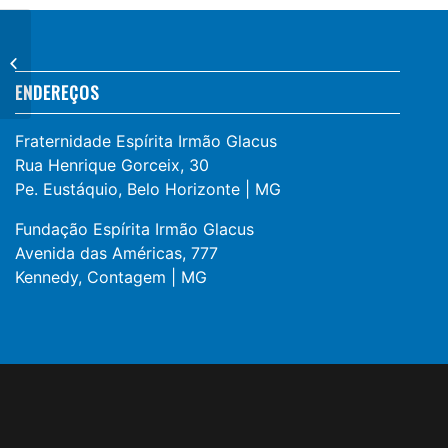
As matrículas para
2023 no Colégio
Espírita Professor
ENDEREÇOS
Rubens Costa
Romanelli...
Fraternidade Espírita Irmão Glacus
Rua Henrique Gorceix, 30
Pe. Eustáquio, Belo Horizonte | MG
Fundação Espírita Irmão Glacus
Avenida das Américas, 777
Kennedy, Contagem | MG