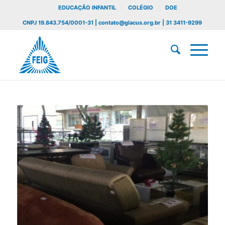
EDUCAÇÃO INFANTIL
COLÉGIO
DOE
CNPJ 19.843.754/0001-31 | contato@glacus.org.br | 31 3411-9299