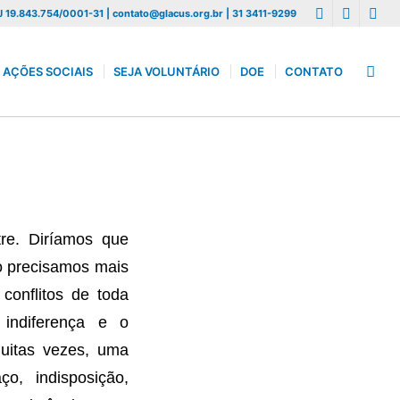
 19.843.754/0001-31 | contato@glacus.org.br | 31 3411-9299
AÇÕES SOCIAIS
SEJA VOLUNTÁRIO
DOE
CONTATO
re. Diríamos que
o precisamos mais
conflitos de toda
 indiferença e o
uitas vezes, uma
o, indisposição,