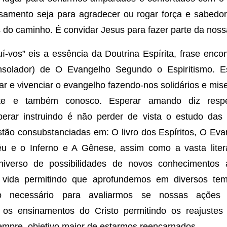
samento seja para agradecer ou rogar
força e sabedor
 do caminho. É convidar Jesus para fazer parte da nossa
uí-vos” eis a essência da Doutrina Espírita, frase enco
nsolador) de O Evangelho Segundo o Espiritismo. 
dar e vivenciar o evangelho fazendo-nos solidários e mis
te e também conosco. Esperar amando diz res
sperar instruindo é não perder de vista o estudo das
stão consubstanciadas em: O livro dos Espíritos, O E
éu e o Inferno e A Gênese, assim como a vasta litera
niverso de possibilidades de novos conhecimentos a
vida permitindo que aprofundemos em diversos tem
to necessário para avaliarmos se nossas ações 
os ensinamentos do Cristo permitindo os reajustes
empre, objetivo maior de estarmos reencarnados.