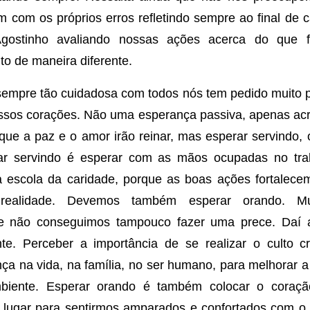
im com os próprios erros refletindo sempre ao final de
Agostinho avaliando nossas ações acerca do que 
to de maneira diferente.
 sempre tão cuidadosa com todos nós tem pedido muito
sos corações. Não uma esperança passiva, apenas acr
que a paz e o amor irão reinar, mas esperar servindo
rar servindo é esperar com as mãos ocupadas no tr
 escola da caridade, porque as boas ações fortalecem
realidade. Devemos também esperar orando. M
 e não conseguimos tampouco fazer uma prece. Daí 
nte. Perceber a importância de se realizar o culto c
ça na vida, na família, no ser humano, para melhorar a
biente. Esperar orando é também colocar o cora
 lugar para sentirmos amparados e confortados com o