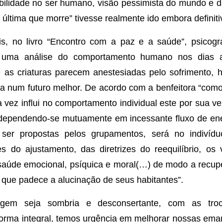
bilidade no ser humano, visão pessimista do mundo e 
 última que morre” tivesse realmente ido embora defini
s, no livro “Encontro com a paz e a saúde”, psicogr
 uma análise do comportamento humano nos dias 
 as criaturas parecem anestesiadas pelo sofrimento, 
a num futuro melhor. De acordo com a benfeitora “com
 vez influi no comportamento individual este por sua ve
erdependendo-se mutuamente em incessante fluxo de en
ser propostas pelos grupamentos, será no indiví
s do ajustamento, das diretrizes do reequilíbrio, os
saúde emocional, psíquica e moral(…) de modo a recup
a que padece a alucinação de seus habitantes”.
gem seja sombria e desconsertante, com as troca
forma integral, temos urgência em melhorar nossas ema