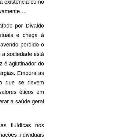
da existência como
tivamente…
afado por Divaldo
atuais e chega à
havendo perdido o
o a sociedade está
z é aglutinador do
ergias. Embora as
duo que se devem
 valores éticos em
erar a saúde geral
s fluídicas nos
nações individuais