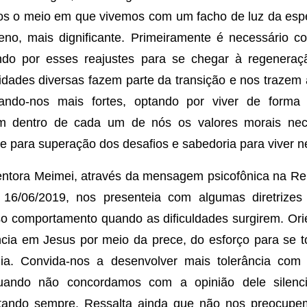
mos o meio em que vivemos com um facho de luz da es
eno, mais dignificante. Primeiramente é necessário 
ndo por esses reajustes para se chegar à regeneraç
midades diversas fazem parte da transição e nos trazem
nando-nos mais fortes, optando por viver de forma
m dentro de cada um de nós os valores morais nece
nte para superação dos desafios e sabedoria para viver n
ntora Meimei, através da mensagem psicofônica na Re
a 16/06/2019, nos presenteia com algumas diretrizes
 comportamento quando as dificuldades surgirem. Ori
ncia em Jesus por meio da prece, do esforço para se 
ia. Convida-nos a desenvolver mais tolerância com
quando não concordamos com a opinião dele silenci
eitando sempre. Ressalta ainda que não nos preocup