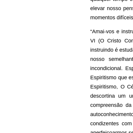
elevar nosso pen
momentos difíceis
“Amai-vos e instr
VI (O Cristo Co
instruindo é estu
nosso semelhan
incondicional. E
Espiritismo que e
Espiritismo, O C
descortina um u
compreensão da 
autoconhecimen
condizentes com 
aperfeiçoarmos s