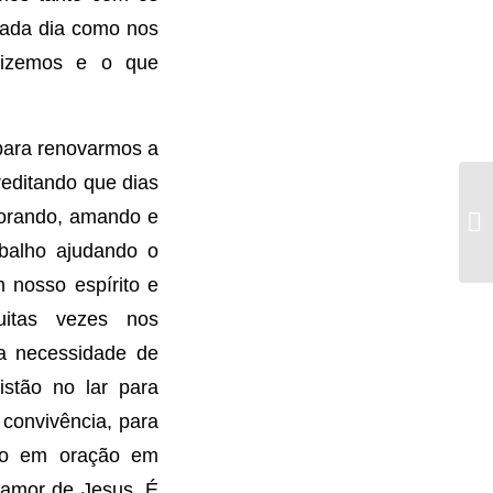
 cada dia como nos
fizemos e o que
 para renovarmos a
editando que dias
, orando, amando e
abalho ajudando o
 nosso espírito e
uitas vezes nos
a necessidade de
ristão no lar para
 convivência, para
ção em oração em
 amor de Jesus. É