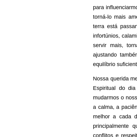
para influenciar
torná-lo mais am
terra está passa
infortúnios, cala
servir mais, tor
ajustando també
equilíbrio suficie
Nossa querida me
Espiritual do di
mudarmos o nosso
a calma, a paciê
melhor a cada d
principalmente 
conflitos e resp