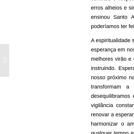
erros alheios e s
ensinou Santo 
poderíamos ter fei
A espiritualidade
esperança em nos
O Desculpismo
melhores virão e 
Indesculpável
instruindo. Espe
nosso próximo na
transformam a 
desequilibramos
vigilância consta
renovar a esperan
harmonizar o am
qualquer tempo e