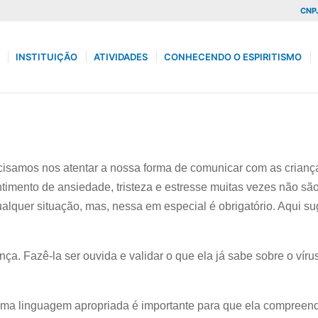
CNPJ
INSTITUIÇÃO
ATIVIDADES
CONHECENDO O ESPIRITISMO
isamos nos atentar a nossa forma de comunicar com as crianç
timento de ansiedade, tristeza e estresse muitas vezes não s
lquer situação, mas, nessa em especial é obrigatório. Aqui su
nça. Fazê-la ser ouvida e validar o que ela já sabe sobre o vír
 uma linguagem apropriada é importante para que ela compreend