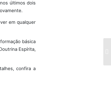
 nos últimos dois
novamente.
ever em qualquer
r formação básica
outrina Espírita,
alhes, confira a