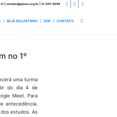
1 | contato@glacus.org.br | 31 3411-9299
S
SEJA VOLUNTÁRIO
DOE
CONTATO
m no 1º
recerá uma turma
tir do dia 4 de
oogle Meet. Para
de antecedência.
s dos estudos. As