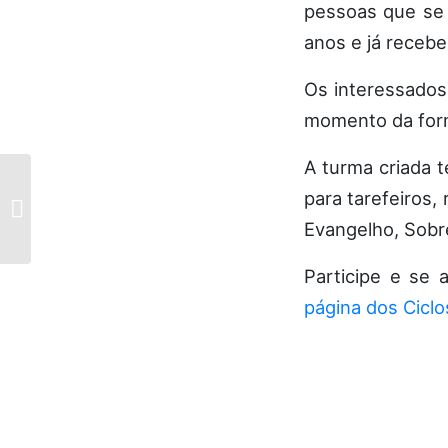
pessoas que se i
anos e já receb
Os interessados
momento da for
A turma criada t
para tarefeiros,
Assistência espiritual:
serve e passa
Evangelho, Sobr
Participe e se 
página dos Ciclo