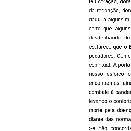
teu coração, dora
da redenção, dent
daqui a alguns mi
certo que algun
desdenhando do 
esclarece que o 
pecadores. Confe
espiritual. A port
nosso esforço c
encontremos, ai
combate à pandem
levando o confor
morte pela doenç
diante das norma
Se não concorda