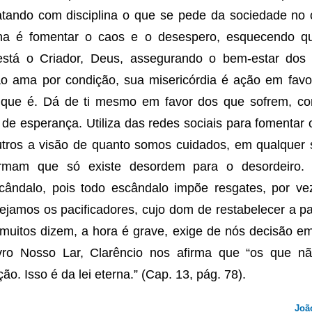
atando com disciplina o que se pede da sociedade no 
lina é fomentar o caos e o desespero, esquecendo 
stá o Criador, Deus, assegurando o bem-estar dos 
o ama por condição, sua misericórdia é ação em fav
que é. Dá de ti mesmo em favor dos que sofrem, com
de esperança. Utiliza das redes sociais para fomentar
outros a visão de quanto somos cuidados, em qualquer
firmam que só existe desordem para o desordeiro
cândalo, pois todo escândalo impõe resgates, por ve
amos os pacificadores, cujo dom de restabelecer a pa
uitos dizem, a hora é grave, exige de nós decisão em
ivro Nosso Lar, Clarêncio nos afirma que “os que n
o. Isso é da lei eterna.” (Cap. 13, pág. 78).
Joã