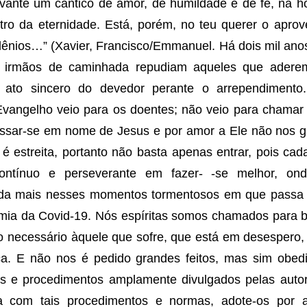
vante um cântico de amor, de humildade e de fé, na h
ro da eternidade. Está, porém, no teu querer o aprove
lênios…” (Xavier, Francisco/Emmanuel. Há dois mil ano
s irmãos de caminhada repudiam aqueles que aderem
ato sincero do devedor perante o arrependiment
Evangelho veio para os doentes; não veio para chamar 
ssar-se em nome de Jesus e por amor a Ele não nos g
a é estreita, portanto não basta apenas entrar, pois cad
ontínuo e perseverante em fazer- -se melhor, o
nda mais nesses momentos tormentosos em que passa
ia da Covid-19. Nós espíritas somos chamados para bri
to necessário àquele que sofre, que está em desespero
a. E não nos é pedido grandes feitos, mas sim obediê
s e procedimentos amplamente divulgados pelas autori
 com tais procedimentos e normas, adote-os por 