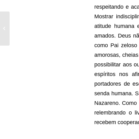
respeitando e ac
Mostrar indiscip
Segunda Revelação –
atitude humana e
Turma dos Maiores
(faixa etária sugerida
amados. Deus nã
9 a 12 a...
como Pai zeloso 
amorosas, cheias 
possibilitar aos 
espíritos nos a
portadores de es
senda humana. Sej
Nazareno. Como m
relembrando o l
recebem cooperaçã