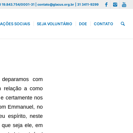
 19.843.754/0001-31 | contato@glacus.org.br | 31 3411-9299
AÇÕES SOCIAIS
SEJA VOLUNTÁRIO
DOE
CONTATO
s deparamos com
em relação a como
l e certamente nos
 com Emmanuel, no
u espírito, neste
a que seja ele, em