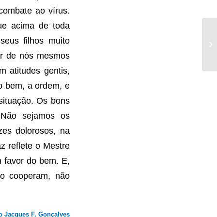
combate ao vírus.
que acima de toda
seus filhos muito
Jú
or de nós mesmos
 atitudes gentis,
 o bem, a ordem, e
 situação. Os bons
. Não sejamos os
zes dolorosos, na
z reflete o Mestre
 favor do bem. E,
ão cooperam, não
o Jacques F. Gonçalves