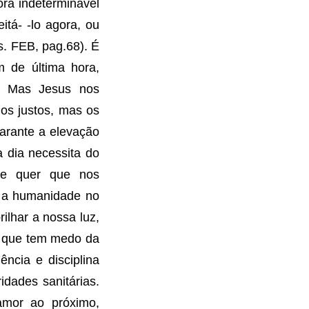
ora indeterminável
itá- -lo agora, ou
s. FEB, pag.68). É
 de última hora,
o. Mas Jesus nos
os justos, mas os
arante a elevação
a dia necessita do
nde quer que nos
 a humanidade no
lhar a nossa luz,
, que tem medo da
ncia e disciplina
dades sanitárias.
amor ao próximo,